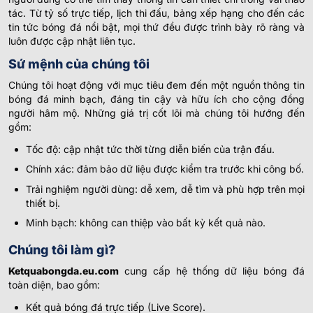
tác. Từ tỷ số trực tiếp, lịch thi đấu, bảng xếp hạng cho đến các
tin tức bóng đá nổi bật, mọi thứ đều được trình bày rõ ràng và
luôn được cập nhật liên tục.
Sứ mệnh của chúng tôi
Chúng tôi hoạt động với mục tiêu đem đến một nguồn thông tin
bóng đá minh bạch, đáng tin cậy và hữu ích cho cộng đồng
người hâm mộ. Những giá trị cốt lõi mà chúng tôi hướng đến
gồm:
Tốc độ: cập nhật tức thời từng diễn biến của trận đấu.
Chính xác: đảm bảo dữ liệu được kiểm tra trước khi công bố.
Trải nghiệm người dùng: dễ xem, dễ tìm và phù hợp trên mọi
thiết bị.
Minh bạch: không can thiệp vào bất kỳ kết quả nào.
Chúng tôi làm gì?
Ketquabongda.eu.com
cung cấp hệ thống dữ liệu bóng đá
toàn diện, bao gồm:
Kết quả bóng đá trực tiếp (Live Score).