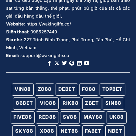
sân cỏ đều được cập nhật ngay khi xảy ra, giúp bạn theo
sát từng bàn thắng, thẻ phạt, phút bù giờ của tất cả các
giải đấu hàng đầu thế giới.
Website
:
https://wakinglife.co/
Điện thoại
: 0985257449
Địa chỉ:
227 Trịnh Đình Trọng, Phú Trung, Tân Phú, Hồ Chí
Minh, Vietnam
Email:
support@wakinglife.co
VIN88
ZO88
DEBET
FO88
TOPBET
86BET
VIC88
RIK88
ZBET
SIN88
FIVE88
RED88
SV88
MAY88
UK88
SKY88
XO88
NET88
FABET
NBET