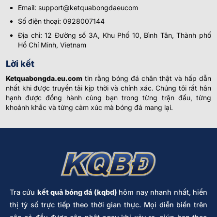
Email: support@ketquabongdaeucom
Số điện thoại: 0928007144
Địa chỉ: 12 Đường số 3A, Khu Phố 10, Bình Tân, Thành phố
Hồ Chí Minh, Vietnam
Lời kết
Ketquabongda.eu.com
tin rằng bóng đá chân thật và hấp dẫn
nhất khi được truyền tải kịp thời và chính xác. Chúng tôi rất hân
hạnh được đồng hành cùng bạn trong từng trận đấu, từng
khoảnh khắc và từng cảm xúc mà bóng đá mang lại.
Tra cứu
kết quả bóng đá
(kqbd)
hôm nay nhanh nhất, hiển
thị tỷ số trực tiếp theo thời gian thực. Mọi diễn biến trên