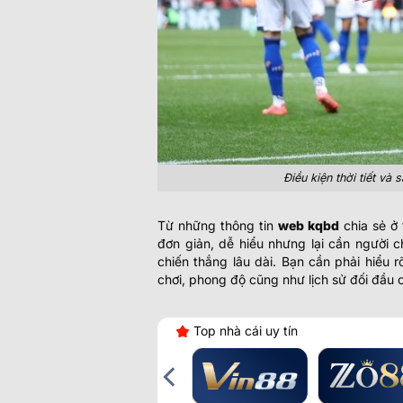
Điều kiện thời tiết và
Từ những thông tin
web kqbd
chia sẻ ở 
đơn giản, dễ hiểu nhưng lại cần người 
chiến thắng lâu dài. Bạn cần phải hiểu r
chơi, phong độ cũng như lịch sử đối đầu c
Top nhà cái uy tín