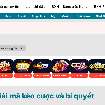
à cái uy tín
Lịch thi đấu
BXH – Bảng xếp hạng
BXH F
Italia
Brazil
Argentina
Mỹ
Mexico
Việt Nam
Nhật B
Kèo bóng đá
7m
ƯỢC NGAY
CƯỢC NGAY
CƯỢC NGAY
CƯỢC NGAY
CƯỢC NGAY
CƯỢC NG
iải mã kèo cược và bí quyết