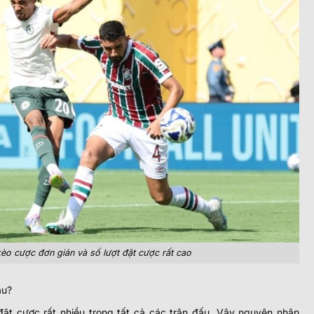
kèo cược đơn giản và số lượt đặt cược rất cao
âu?
đặt cược rất nhiều trong tất cả các trận đấu. Vậy nguyên nhận