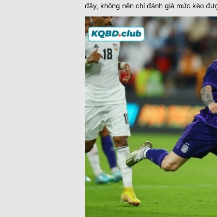
đây, không nên chỉ đánh giá mức kèo đượ