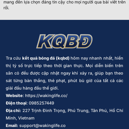
mang đến lựa chọn đáng tin cậy cho mọi người qua bài viết trên
rồi.
Tra cứu
kết quả bóng đá
(kqbd)
hôm nay nhanh nhất, hiển
thị tỷ số trực tiếp theo thời gian thực. Mọi diễn biến trên
sân cỏ đều được cập nhật ngay khi xảy ra, giúp bạn theo
sát từng bàn thắng, thẻ phạt, phút bù giờ của tất cả các
giải đấu hàng đầu thế giới.
Website
:
https://wakinglife.co/
Điện thoại
: 0985257449
Địa chỉ:
227 Trịnh Đình Trọng, Phú Trung, Tân Phú, Hồ Chí
Minh, Vietnam
Email:
support@wakinglife.co