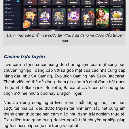
Danh mục sản phẩm cá cược tại VIN88 đa dạng và được đầu tư bài
bản
Casino trực tuyến
Live casino tại nhà cái mang đến trải nghiệm của một sòng bạc
chuyên nghiệp, đẳng cấp với sự góp mặt của các nhà cung cấp
hàng đầu như SA Gaming, Evolution Gaming hay Sexy Baccarat.
Thành viên có thể dễ dàng tham gia các trò chơi đánh bài quen
thuộc như Blackjack, Roulette, Baccarat,…và còn có những lựa
chọn mới mẻ như Sicbo hay Dragon Tiger.
Nhờ áp dụng công nghệ livestream chất lượng cao, các bàn
cược tại nhà cái đều được truyền tải hình ảnh sắc nét cùng âm
thanh chân thực tạo nên cảm giác như đang trải nghiệm thực tế.
Giao diện trực quan cùng dealer người thật chuyên nghiệp giúp
người chơi nhập cuộc chỉ trong vài phút.