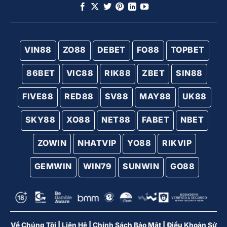
VIN88
ZO88
DEBET
FO88
TOPBET
86BET
VIC88
RIK88
ZBET
SIN88
FIVE88
RED88
SV88
MAY88
UK88
SKY88
XO88
NET88
FABET
NBET
ZOWIN
NHATVIP
YO88
RIKVIP
GEMWIN
WIN79
SUNWIN
GO88
Về Chúng Tôi
|
Liên Hệ
|
Chính Sách Bảo Mật
|
Điều Khoản Sử