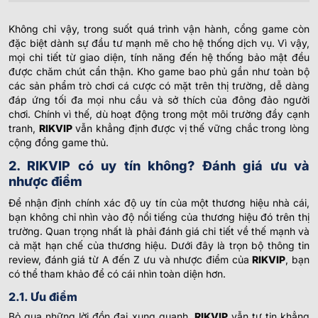
Không chỉ vậy, trong suốt quá trình vận hành, cổng game còn
đặc biệt dành sự đầu tư mạnh mẽ cho hệ thống dịch vụ. Vì vậy,
mọi chi tiết từ giao diện, tính năng đến hệ thống bảo mật đều
được chăm chút cẩn thận. Kho game bao phủ gần như toàn bộ
các sản phẩm trò chơi cá cược có mặt trên thị trường, dễ dàng
đáp ứng tối đa mọi nhu cầu và sở thích của đông đảo người
chơi. Chính vì thế, dù hoạt động trong một môi trường đầy cạnh
tranh,
RIKVIP
vẫn khẳng định được vị thế vững chắc trong lòng
cộng đồng game thủ.
2. RIKVIP có uy tín không? Đánh giá ưu và
nhược điểm
Để nhận định chính xác độ uy tín của một thương hiệu nhà cái,
bạn không chỉ nhìn vào độ nổi tiếng của thương hiệu đó trên thị
trường. Quan trọng nhất là phải đánh giá chi tiết về thế mạnh và
cả mặt hạn chế của thương hiệu. Dưới đây là trọn bộ thông tin
review, đánh giá từ A đến Z ưu và nhược điểm của
RIKVIP
, bạn
có thể tham khảo để có cái nhìn toàn diện hơn.
2.1. Ưu điểm
Bỏ qua những lời đồn đại xung quanh,
RIKVIP
vẫn tự tin khẳng