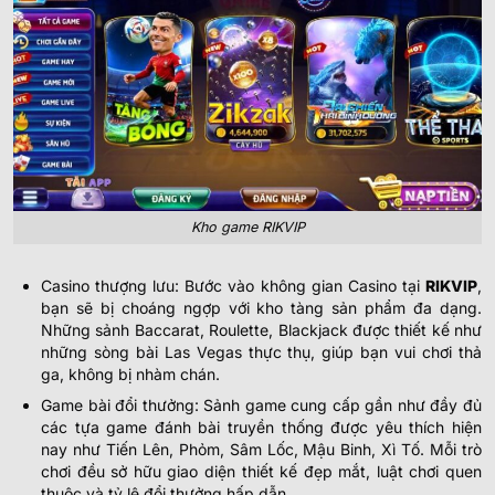
Kho game RIKVIP
Casino thượng lưu: Bước vào không gian Casino tại
RIKVIP
,
bạn sẽ bị choáng ngợp với kho tàng sản phẩm đa dạng.
Những sảnh Baccarat, Roulette, Blackjack được thiết kế như
những sòng bài Las Vegas thực thụ, giúp bạn vui chơi thả
ga, không bị nhàm chán.
Game bài đổi thưởng: Sảnh game cung cấp gần như đầy đủ
các tựa game đánh bài truyền thống được yêu thích hiện
nay như Tiến Lên, Phỏm, Sâm Lốc, Mậu Binh, Xì Tố. Mỗi trò
chơi đều sở hữu giao diện thiết kế đẹp mắt, luật chơi quen
thuộc và tỷ lệ đổi thưởng hấp dẫn.