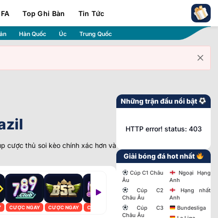
IFA
Top Ghi Bàn
Tin Tức
ản
Hàn Quốc
Úc
Trung Quốc
Những trận đấu nổi bật
azil
HTTP error! status: 403
giúp cược thủ soi kèo chính xác hơn và
Giải bóng đá hot nhất
Cúp C1 Châu
Ngoại Hạng
Âu
Anh
Cúp C2
Hạng nhất
Châu Âu
Anh
Y
CƯỢC NGAY
CƯỢC NGAY
CƯỢC NGAY
CƯỢC NGAY
Cúp C3
CƯỢC NGAY
Bundesliga
CƯỢC
Châu Âu