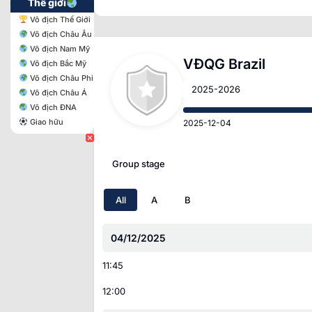
Thế giới
Vô địch Thế Giới
Vô địch Châu Âu
Vô địch Nam Mỹ
VĐQG Brazil
Vô địch Bắc Mỹ
Vô địch Châu Phi
2025-2026
Vô địch Châu Á
Vô địch ĐNA
Giao hữu
2025-12-04
Group stage
All
A
B
04/12/2025
11:45
12:00