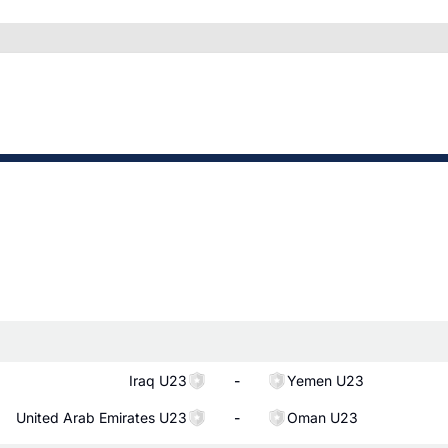
Iraq U23
-
Yemen U23
United Arab Emirates U23
-
Oman U23