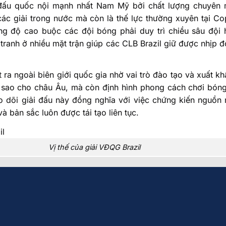
 đấu quốc nội mạnh nhất Nam Mỹ bởi chất lượng chuyên m
các giải trong nước mà còn là thế lực thường xuyên tại Cop
ng độ cao buộc các đội bóng phải duy trì chiều sâu đội
 tranh ở nhiều mặt trận giúp các CLB Brazil giữ được nhịp đ
 ra ngoài biên giới quốc gia nhờ vai trò đào tạo và xuất kh
gôi sao cho châu Âu, mà còn định hình phong cách chơi bó
o dõi giải đấu này đồng nghĩa với việc chứng kiến nguồn
à bản sắc luôn được tái tạo liên tục.
Vị thế của giải VĐQG Brazil
rong giải VĐQG
úc thi đấu
nhân và cảm xúc được đặt ở vị trí trung tâm. Các cầu thủ k