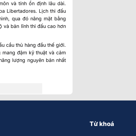
ôn và tính ổn định lâu dài.
a Libertadores. Lịch thi đấu
 hình, qua đó nâng mặt bằng
ộ và bản lĩnh thi đấu cao hơn
ẩu cầu thủ hàng đầu thế giới.
ng mang đậm kỹ thuật và cảm
 năng lượng nguyên bản nhất
Từ khoá
hông ngần ngại rê dắt, xử lý