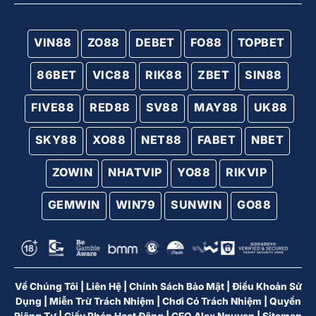
VIN88
ZO88
DEBET
FO88
TOPBET
86BET
VIC88
RIK88
ZBET
SIN88
FIVE88
RED88
SV88
MAY88
UK88
SKY88
XO88
NET88
FABET
NBET
ZOWIN
NHATVIP
YO88
RIKVIP
GEMWIN
WIN79
SUNWIN
GO88
Về Chúng Tôi
|
Liên Hệ
|
Chính Sách Bảo Mật
|
Điều Khoản Sử
Dụng
|
Miễn Trừ Trách Nhiệm
|
Chơi Có Trách Nhiệm
|
Quyền