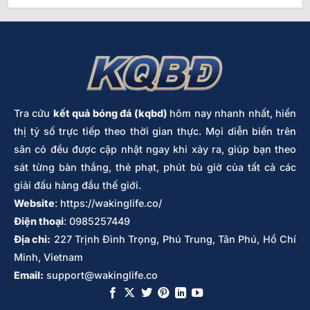
Tra cứu
kết quả bóng đá
(kqbd)
hôm nay nhanh nhất, hiển
thị tỷ số trực tiếp theo thời gian thực. Mọi diễn biến trên
sân cỏ đều được cập nhật ngay khi xảy ra, giúp bạn theo
sát từng bàn thắng, thẻ phạt, phút bù giờ của tất cả các
giải đấu hàng đầu thế giới.
Website
:
https://wakinglife.co/
Điện thoại
: 0985257449
Địa chỉ:
227 Trịnh Đình Trọng, Phú Trung, Tân Phú, Hồ Chí
Minh, Vietnam
Email:
support@wakinglife.co