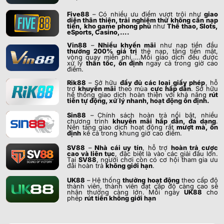
Five88
– Có nhiều ưu điểm vượt trội như
giao
diện thân thiện, trải nghiệm thử không cần nạp
tiền,
kho game phong phú
như
Thể thao, Slots,
eSports, Casino,….
Vin88
–
Nhiều khyến mãi
như
nạp tiền đầu
thưởng 200% giá trị
thẻ nạp, tặng tiền mặt,
vòng quay miễn phí,….Mỗi giao dịch đều được
xử lý
thần tốc, ổn định
ngay cả trong giờ cao
điểm.
Rik88
– Sở hữu
đầy đủ các loại giấy phép
, hỗ
trợ
khuyến mãi
theo mùa
cực hấp dẫn
. Sở hữu
hệ thống giao dịch hoàn thiện với khả năng
rút
tiền tự động, xử lý nhanh, hoạt động ổn định.
Sin88
– Chính sách hoàn trả nổi bật, nhiều
chương trình
khuyến mãi hấp dẫn, đa dạng
.
Nền tảng giao dịch hoạt động rất
mượt mà, ổn
định
kể cả trong khung giờ cao điểm.
SV88
–
Nhà cái uy tín
, hỗ trợ
hoàn trả cược
cao và liên tục
, đặc biệt là vào các giải đấu lớn.
Tại
SV88
, người chơi còn có cơ hội tham gia ưu
đãi hoàn trả
không giới hạn
.
UK88
– Hệ thống
thưởng hoạt động
theo cấp độ
thành viên, thành viên đạt cấp độ càng cao sẽ
nhận thưởng càng lớn. Mỗi ngày
UK88
cho
phép
rút tiền không giới hạn