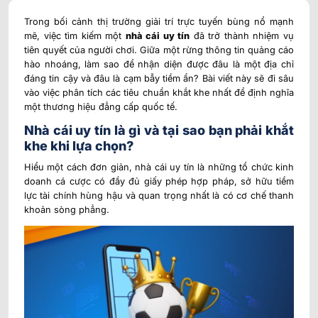
Trong bối cảnh thị trường giải trí trực tuyến bùng nổ mạnh
mẽ, việc tìm kiếm một
nhà cái uy tín
đã trở thành nhiệm vụ
tiên quyết của người chơi. Giữa một rừng thông tin quảng cáo
hào nhoáng, làm sao để nhận diện được đâu là một địa chỉ
đáng tin cậy và đâu là cạm bẫy tiềm ẩn? Bài viết này sẽ đi sâu
vào việc phân tích các tiêu chuẩn khắt khe nhất để định nghĩa
một thương hiệu đẳng cấp quốc tế.
Nhà cái uy tín là gì và tại sao bạn phải khắt
khe khi lựa chọn?
Hiểu một cách đơn giản, nhà cái uy tín là những tổ chức kinh
doanh cá cược có đầy đủ giấy phép hợp pháp, sở hữu tiềm
lực tài chính hùng hậu và quan trọng nhất là có cơ chế thanh
khoản sòng phẳng.