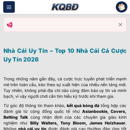
Bỏ
qua
nội
dung
Nhà Cái Uy Tín – Top 10 Nhà Cái Cá Cược
Uy Tín 2026
Trong những năm gần đây, cá cược trực tuyến phát triển mạnh
mẽ trên toàn cầu, kéo theo sự xuất hiện của nhiều nền tảng mới.
Tuy nhiên, không phải địa chỉ nào cũng đảm bảo uy tín và minh
bạch, vì vậy người chơi cần tìm hiểu kỹ trước khi tham gia.
Từ góc độ thông tin tham khảo,
kết quả bóng đá
tổng hợp các
đánh giá từ cộng đồng quốc tế như
Asianbookie, Covers,
Betting Talk
cùng nhận định của các chuyên gia giàu kinh
nghiệm như
Billy Walters, Tony Bloom, James Holzhauer
.
Những
nhà cái uy tín
được đánh giá cao thường đáp ứng tốt