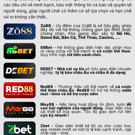
các tiêu chí về minh bạch, bảo mật thông tin và bảo vệ quyền lợi
người dùng, giúp người chơi có thêm cơ sở lựa chọn và hạn chế
rủi ro không cần thiết.
.
Zo88
– Ưu điểm của Zo88 là sở hữu giấy phép
đầy đủ với hệ thống chống gian lận RNG được
chứng nhận. Kho game đặc sắc từ
Nổ Hũ,
Game Bài, Bắn Cá, Thể Thao, Casino,….
86Bet
– Hệ thống giao diện hiện đại, phân mục
rõ ràng cùng với thế mạnh là
cá cược thể thao
.
Quy trình nạp
rút tiền xanh chín.
DEBET – Nhà cái uy tín
sở hữu giao diện chuyên
nghiệp,
tỷ lệ kèo châu Âu và châu Á đa dạng
.
Red88
– Thương hiệu với thế mạnh về
cá cược
thể thao châu Âu
.
Red88
hỗ trợ hệ thống
odds
real – time và hỗ trợ cược sớm
.
May88
– Nền tảng hoạt động ổn định, luôn
đề
cao trải nghiệm của người dùng
. Giao diện nhà
cái thiết kế trực quan. Tốc độ giao dịch rút tiền
cực kỳ nhanh !
Zbet
– Giao diện thiết kế tối ưu cho cược live,
app mobile mượt và một tỷ lệ kèo cạnh tranh, cập
nhật real – time.