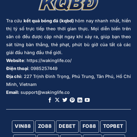
Lịch trình thi giúp bạn làm chủ các cuộc chơi
Tra cứu
kết quả bóng đá
(kqbd)
hôm nay nhanh nhất, hiển
thị tỷ số trực tiếp theo thời gian thực. Mọi diễn biến trên
Việc nắm vững lịch trình các trận đấu giúp bạn
sân cỏ đều được cập nhật ngay khi xảy ra, giúp bạn theo
chủ động hoàn toàn trong việc phân bổ quỹ thời
sát từng bàn thắng, thẻ phạt, phút bù giờ của tất cả các
gian hạn hẹp của mình. Bạn có thể lên kế hoạch
giải đấu hàng đầu thế giới.
cho một buổi tụ tập bạn bè vào cuối tuần, chuẩn
Website
:
https://wakinglife.co/
bị đồ ăn nhẹ cho một đêm không ngủ cùng Cúp
Điện thoại
: 0985257449
C1, hoặc đơn giản là đặt báo thức để theo dõi đội
Địa chỉ:
227 Trịnh Đình Trọng, Phú Trung, Tân Phú, Hồ Chí
tuyển Việt Nam chinh chiến trên đấu trường quốc
Minh, Vietnam
tế.
Email:
support@wakinglife.co
Hơn thế nữa, đối với những người tham gia dự
đoán kết quả, lịch đấu còn cho biết mật độ thi
đấu của các đội bóng – một yếu tố then chốt để
đánh giá thể lực và khả năng xoay tua đội hình
VIN88
ZO88
DEBET
FO88
TOPBET
của các huấn luyện viên.