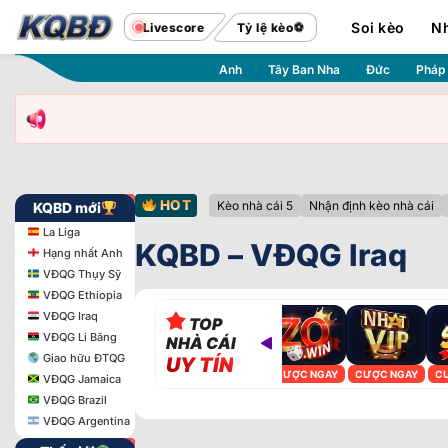
Bỏ
Soi kèo
Nh
Livescore
Tỷ lệ kèo
qua
nội
Anh
Tây Ban Nha
Đức
Pháp
dung
HOT
Kèo nhà cái 5
Nhận định kèo nhà cái
KQBD mới
La Liga
KQBD – VĐQG Iraq
Hạng nhất Anh
VĐQG Thụy Sỹ
VĐQG Ethiopia
VĐQG Iraq
TOP
VĐQG Li Băng
NHÀ CÁI
Giao hữu ĐTQG
UY TÍN
CƯỢC NGAY
CƯỢC NGAY
CƯỢC NGAY
CƯỢC NGAY
C
VĐQG Jamaica
VĐQG Brazil
VĐQG Argentina