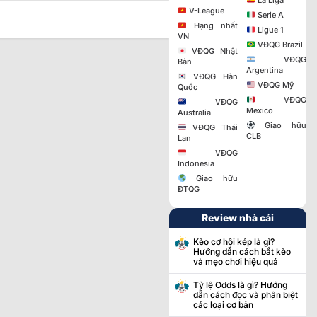
La Liga
V-League
Serie A
Hạng nhất
Ligue 1
VN
VĐQG Brazil
VĐQG Nhật
VĐQG
Bản
Argentina
VĐQG Hàn
VĐQG Mỹ
Quốc
VĐQG
VĐQG
Mexico
Australia
Giao hữu
VĐQG Thái
CLB
Lan
VĐQG
Indonesia
Giao hữu
ĐTQG
Review nhà cái
Kèo cơ hội kép là gì?
Hướng dẫn cách bắt kèo
và mẹo chơi hiệu quả
Tỷ lệ Odds là gì? Hướng
dẫn cách đọc và phân biệt
các loại cơ bản