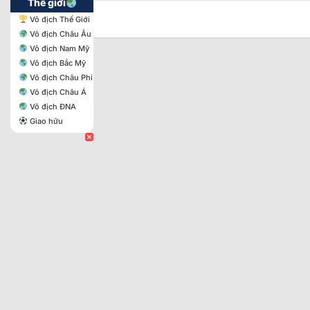
Thế giới
Vô địch Thế Giới
Vô địch Châu Âu
Vô địch Nam Mỹ
Vô địch Bắc Mỹ
Vô địch Châu Phi
Vô địch Châu Á
Vô địch ĐNA
Giao hữu