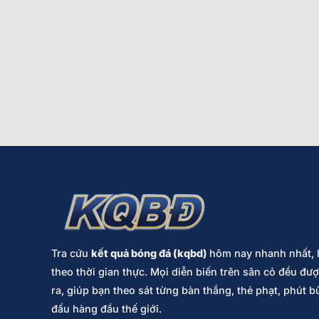
Tra cứu
kết quả bóng đá
(kqbd)
hôm nay nhanh nhất, hi
theo thời gian thực. Mọi diễn biến trên sân cỏ đều đư
ra, giúp bạn theo sát từng bàn thắng, thẻ phạt, phút bù
đấu hàng đầu thế giới.