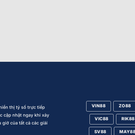
VIN88
ZO88
ển thị tỷ số trực tiếp
ợc cập nhật ngay khi xảy
VIC88
RIK88
 giờ của tất cả các giải
SV88
MAY8