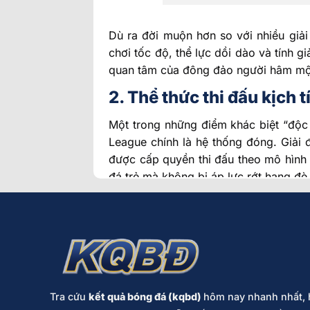
Dù ra đời muộn hơn so với nhiều giả
chơi tốc độ, thể lực dồi dào và tính g
quan tâm của đông đảo người hâm mộ 
2. Thể thức thi đấu kịch 
Một trong những điểm khác biệt “độc n
League chính là hệ thống đóng. Giải
được cấp quyền thi đấu theo mô hình
đá trẻ mà không bị áp lực rớt hạng đè
Mỗi một mùa giải A – League diễn ra 
Australia và cả New Zealand. Các đội 
thúc vòng bảng, TOP 6 đội bóng dẫn đầ
Chính sự khác biệt về thể thức thi đấ
đấu dễ dàng giữ được sự kịch tính, đặc
Tra cứu
kết quả bóng đá
(kqbd)
hôm nay nhanh nhất, hi