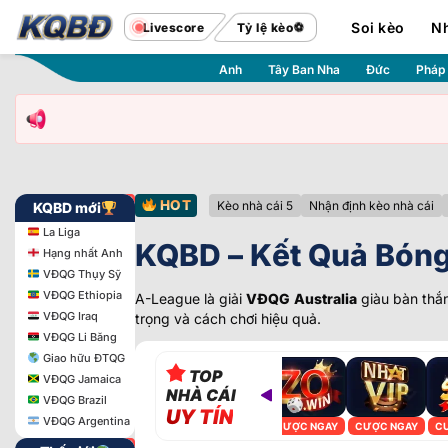
Bỏ
Soi kèo
Nh
Livescore
Tỷ lệ kèo
qua
nội
Anh
Tây Ban Nha
Đức
Pháp
dung
HOT
Kèo nhà cái 5
Nhận định kèo nhà cái
KQBD mới
La Liga
KQBD – Kết Quả Bóng
Hạng nhất Anh
VĐQG Thụy Sỹ
VĐQG Ethiopia
A-League là giải
VĐQG Australia
giàu bàn thắn
VĐQG Iraq
trọng và cách chơi hiệu quả.
VĐQG Li Băng
Giao hữu ĐTQG
TOP
VĐQG Jamaica
NHÀ CÁI
VĐQG Brazil
UY TÍN
VĐQG Argentina
CƯỢC NGAY
CƯỢC NGAY
CƯỢC NGAY
CƯỢC NGAY
C