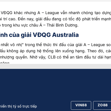
i VĐQG khác nhưng A – League vẫn nhanh chóng tạo dựng
iải trí cao. Đến nay, giải đấu đang có tốc độ phát triển mạ
trong khu vực châu Á – Thái Bình Dương.
tính của giải VĐQG Australia
hất vô nhị” trong thể thức thi đấu của giải A – League so
 đấu không áp dụng hệ thống lên xuống hạng. Theo đó, cá
 nhượng quyền. Nhờ vậy, CLB có thể an tâm đầu tư dài hạn
 nặng.
đều rất sôi động với sự góp mặt của 13 đội bóng hàng đầu,
sẽ thi đấu vòng tròn để tính điểm và tích lũy điểm số trê
u BXH sẽ bước vào loạt trận Play – Off loại trực tiếp để tì
u đã khiến giải
VĐQG Australia
tạo ra sức hút riêng cho n
 biệt là ở giai đoạn cuối mùa giải.
VIN88
ZO88
ển thị tỷ số trực tiếp