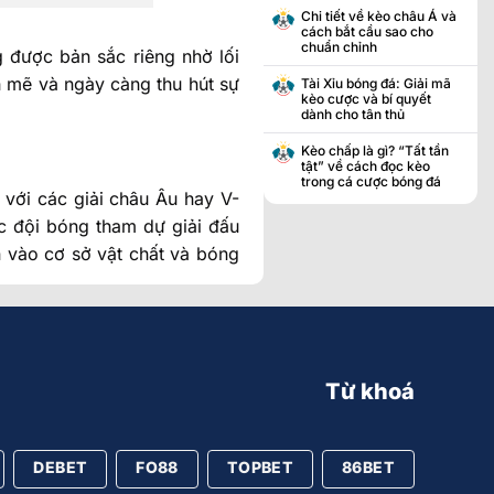
Chi tiết về kèo châu Á và
cách bắt cầu sao cho
chuẩn chỉnh
 được bản sắc riêng nhờ lối
nh mẽ và ngày càng thu hút sự
Tài Xỉu bóng đá: Giải mã
kèo cược và bí quyết
dành cho tân thủ
Kèo chấp là gì? “Tất tần
tật” về cách đọc kèo
trong cá cược bóng đá
 với các giải châu Âu hay V-
c đội bóng tham dự giải đấu
 vào cơ sở vật chất và bóng
 bao gồm các đại diện đến từ
n bảng xếp hạng. Sau khi kết
m ra nhà vô địch.
Từ khoá
gười hâm mộ. Đồng thời, giải
DEBET
FO88
TOPBET
86BET