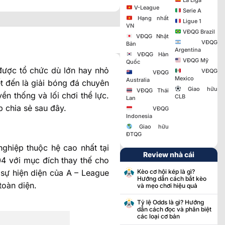
La Liga
V-League
Serie A
Hạng nhất
Ligue 1
VN
VĐQG Brazil
VĐQG Nhật
VĐQG
Bản
Argentina
VĐQG Hàn
VĐQG Mỹ
Quốc
 được tổ chức dù lớn hay nhỏ
VĐQG
VĐQG
Mexico
Australia
t đến là giải bóng đá chuyên
Giao hữu
VĐQG Thái
ền thống và lối chơi thể lực.
CLB
Lan
b chia sẻ sau đây.
VĐQG
Indonesia
Giao hữu
ĐTQG
nghiệp thuộc hệ cao nhất tại
Review nhà cái
04 với mục đích thay thế cho
Kèo cơ hội kép là gì?
h sự hiện diện của A – League
Hướng dẫn cách bắt kèo
oàn diện.
và mẹo chơi hiệu quả
Tỷ lệ Odds là gì? Hướng
dẫn cách đọc và phân biệt
các loại cơ bản