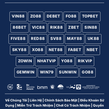
VIN88
ZO88
DEBET
FO88
TOPBET
86BET
VIC88
RIK88
ZBET
SIN88
FIVE88
RED88
SV88
MAY88
UK88
SKY88
XO88
NET88
FABET
NBET
ZOWIN
NHATVIP
YO88
RIKVIP
GEMWIN
WIN79
SUNWIN
GO88
Về Chúng Tôi
|
Liên Hệ
|
Chính Sách Bảo Mật
|
Điều Khoản Sử
Dụng
|
Miễn Trừ Trách Nhiệm
|
Chơi Có Trách Nhiệm
|
Quyền