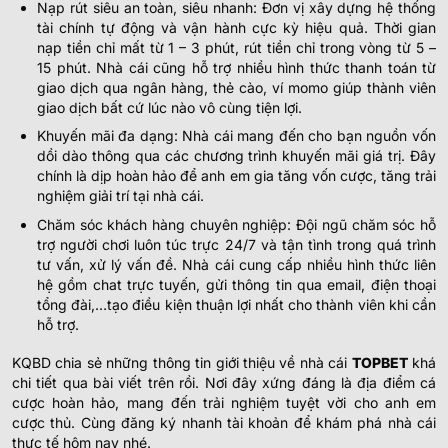
Nạp rút siêu an toàn, siêu nhanh: Đơn vị xây dựng hệ thống
tài chính tự động và vận hành cực kỳ hiệu quả. Thời gian
nạp tiền chỉ mất từ 1 – 3 phút, rút tiền chỉ trong vòng từ 5 –
15 phút. Nhà cái cũng hỗ trợ nhiều hình thức thanh toán từ
giao dịch qua ngân hàng, thẻ cào, ví momo giúp thành viên
giao dịch bất cứ lúc nào vô cùng tiện lợi.
Khuyến mãi đa dạng: Nhà cái mang đến cho bạn nguồn vốn
dồi dào thông qua các chương trình khuyến mãi giá trị. Đây
chính là dịp hoàn hảo để anh em gia tăng vốn cược, tăng trải
nghiệm giải trí tại nhà cái.
Chăm sóc khách hàng chuyên nghiệp: Đội ngũ chăm sóc hỗ
trợ người chơi luôn túc trực 24/7 và tận tình trong quá trình
tư vấn, xử lý vấn đề. Nhà cái cung cấp nhiều hình thức liên
hệ gồm chat trực tuyến, gửi thông tin qua email, điện thoại
tổng đài,…tạo điều kiện thuận lợi nhất cho thành viên khi cần
hỗ trợ.
KQBD chia sẻ những thông tin giới thiệu về nhà cái
TOPBET
khá
chi tiết qua bài viết trên rồi. Nơi đây xứng đáng là địa điểm cá
cược hoàn hảo, mang đến trải nghiệm tuyệt vời cho anh em
cược thủ. Cùng đăng ký nhanh tài khoản để khám phá nhà cái
thực tế hôm nay nhé.