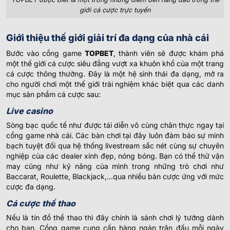
giới cá cược trực tuyến
Giới thiệu thế giới giải trí đa dạng của nhà cái
Bước vào cổng game
TOPBET
, thành viên sẽ được khám phá
một thế giới cá cược siêu đẳng vượt xa khuôn khổ của một trang
cá cược thông thường. Đây là một hệ sinh thái đa dạng, mở ra
cho người chơi một thế giới trải nghiệm khác biệt qua các danh
mục sản phẩm cá cược sau:
Live casino
Sòng bạc quốc tế như được tái diễn vô cùng chân thực ngay tại
cổng game nhà cái. Các bàn chơi tại đây luôn đảm bảo sự minh
bạch tuyệt đối qua hệ thống livestream sắc nét cùng sự chuyên
nghiệp của các dealer xinh đẹp, nóng bỏng. Bạn có thể thử vận
may cũng như kỹ năng của mình trong những trò chơi như
Baccarat, Roulette, Blackjack,…qua nhiều bàn cược ứng với mức
cược đa dạng.
Cá cược thể thao
Nếu là tín đồ thể thao thì đây chính là sảnh chơi lý tưởng dành
cho bạn. Cổng game cung cấp hàng ngàn trận đấu mỗi ngày