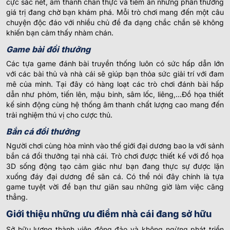
cực sắc nét, âm thanh chân thực và tiềm ẩn những phần thưởng
giá trị đang chờ bạn khám phá. Mỗi trò chơi mang đến một câu
chuyện độc đáo với nhiều chủ đề đa dạng chắc chắn sẽ không
khiến bạn cảm thấy nhàm chán.
Game bài đổi thưởng
Các tựa game đánh bài truyền thống luôn có sức hấp dẫn lớn
với các bài thủ và nhà cái sẽ giúp bạn thỏa sức giải trí với đam
mê của mình. Tại đây có hàng loạt các trò chơi đánh bài hấp
dẫn như phỏm, tiến lên, mậu binh, sâm lốc, liêng,…Đồ họa thiết
kế sinh động cùng hệ thống âm thanh chất lượng cao mang đến
trải nghiệm thú vị cho cược thủ.
Bắn cá đổi thưởng
Người chơi cùng hòa mình vào thế giới đại dương bao la với sảnh
bắn cá đổi thưởng tại nhà cái. Trò chơi được thiết kế với đồ họa
3D sống động tạo cảm giác như bạn đang thực sự được lặn
xuống đáy đại dương để săn cá. Có thể nói đây chính là tựa
game tuyệt vời để bạn thư giãn sau những giờ làm việc căng
thẳng.
Giới thiệu những ưu điểm nhà cái đang sở hữu
Sở hữu lượng thành viên đông đảo và không ngừng phát triển