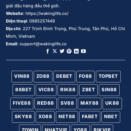
giải đấu hàng đầu thế giới.
Website
:
https://wakinglife.co/
Điện thoại
: 0985257449
Địa chỉ:
227 Trịnh Đình Trọng, Phú Trung, Tân Phú, Hồ Chí
Minh, Vietnam
Email:
support@wakinglife.co
VIN88
ZO88
DEBET
FO88
TOPBET
86BET
VIC88
RIK88
ZBET
SIN88
FIVE88
RED88
SV88
MAY88
UK88
SKY88
XO88
NET88
FABET
NBET
ZOWIN
NHATVIP
YO88
RIKVIP