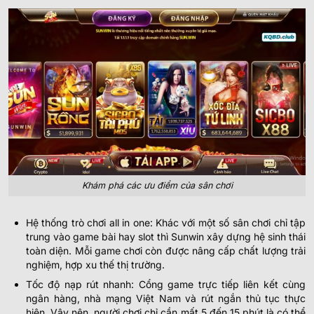
Khám phá các ưu điểm của sân chơi
Hệ thống trò chơi all in one: Khác với một số sân chơi chỉ tập
trung vào game bài hay slot thì Sunwin xây dựng hệ sinh thái
toàn diện. Mỗi game chơi còn được nâng cấp chất lượng trải
nghiệm, hợp xu thế thị trường.
Tốc độ nạp rút nhanh: Cổng game trực tiếp liên kết cùng
ngân hàng, nhà mạng Việt Nam và rút ngắn thủ tục thực
hiện. Vậy nên, người chơi chỉ cần mất 5 đến 15 phút là có thể