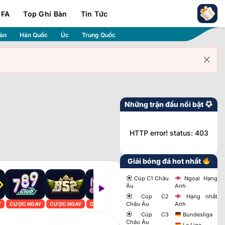
IFA
Top Ghi Bàn
Tin Tức
ản
Hàn Quốc
Úc
Trung Quốc
Những trận đấu nổi bật
HTTP error! status: 403
Giải bóng đá hot nhất
Cúp C1 Châu
Ngoại Hạng
Âu
Anh
Cúp C2
Hạng nhất
Châu Âu
Anh
Y
CƯỢC NGAY
CƯỢC NGAY
CƯỢC NGAY
CƯỢC NGAY
CƯỢC NGAY
CƯỢC
Cúp C3
Bundesliga
Châu Âu