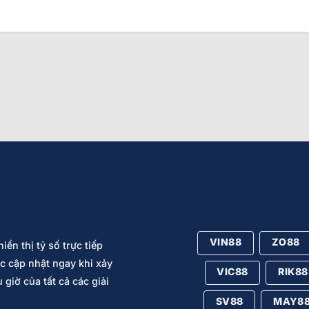
VIN88
ZO88
ển thị tỷ số trực tiếp
ợc cập nhật ngay khi xảy
VIC88
RIK88
 giờ của tất cả các giải
SV88
MAY8