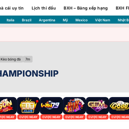
à cái uy tín
Lịch thi đấu
BXH – Bảng xếp hạng
BXH F
Italia
Brazil
Argentina
Mỹ
Mexico
Việt Nam
Nhật B
Kèo bóng đá
7m
CHAMPIONSHIP
ƯỢC NGAY
CƯỢC NGAY
CƯỢC NGAY
CƯỢC NGAY
CƯỢC NGAY
CƯỢC NGA