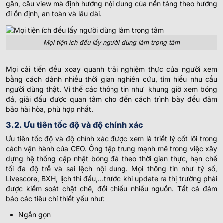
gân, câu view mà định hướng nội dung của nền tảng theo hướng
đi ổn định, an toàn và lâu dài.
Mọi tiện ích đều lấy người dùng làm trọng tâm
Mọi cải tiến đều xoay quanh trải nghiệm thực của người xem
bằng cách dành nhiều thời gian nghiên cứu, tìm hiểu nhu cầu
người dùng thật. Vì thế các thông tin như khung giờ xem bóng
đá, giải đấu được quan tâm cho đến cách trình bày đều đảm
bảo hài hòa, phù hợp nhất.
3.2. Ưu tiên tốc độ và độ chính xác
Ưu tiên tốc độ và độ chính xác được xem là triết lý cốt lõi trong
cách vận hành của CEO. Ông tập trung mạnh mẽ trong việc xây
dựng hệ thống cập nhật bóng đá theo thời gian thực, hạn chế
tối đa độ trễ và sai lệch nội dung. Mọi thông tin như tỷ số,
Livescore, BXH, lịch thi đấu,…trước khi update ra thị trường phải
được kiểm soát chặt chẽ, đối chiếu nhiều nguồn. Tất cả đảm
bảo các tiêu chí thiết yếu như:
Ngắn gọn