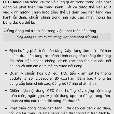
CEO David Lee
đóng vai trò vô cùng quan trọng trong việc hoạt
động và phát triển của trang kênh. Tất cả được thể hiện rõ ở
việc định hướng chiến lược tổng thể và đảm bảo nền tảng vận
hành ổn định, chuẩn chỉnh trong lĩnh vực cập nhật thông tin
bóng đá. Cụ thể là:
Ông đóng vai trò to lớn trong việc phát triển nền tảng
Định hướng phát triển nền tảng: Xây dựng tầm nhìn dài hạn
nhằm đưa nền tảng trở thành kênh cung cấp thông tin bóng
đá toàn diện nhanh chóng, chính xác cho fan túc cầu nói
chung và anh em đam mê cá cược nói riêng.
Quản lý chuẩn hóa dữ liệu: Trực tiếp giám sát hệ thống
update tỷ số, Livescore, BXH,…nhằm đảm bảo thông tin
cung cấp luôn chính xác, đồng bộ từ nhà phát hành.
Chiến lược nội dung: CEO định hướng xây dựng nội dung
toàn diện, ngắn gọn. Mọi nội dung update đúng trọng tâm,
phục vụ nhu cầu theo dõi bóng đá thực tế.
Phát triển công nghệ nền tảng: Chỉ đạo cải tiến giao diện,
tốc độ tải trang và khả năng hiển thị thông tin trên Mobile.