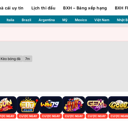
à cái uy tín
Lịch thi đấu
BXH – Bảng xếp hạng
BXH F
Italia
Brazil
Argentina
Mỹ
Mexico
Việt Nam
Nhật B
Kèo bóng đá
7m
ƯỢC NGAY
CƯỢC NGAY
CƯỢC NGAY
CƯỢC NGAY
CƯỢC NGAY
CƯỢC NGA