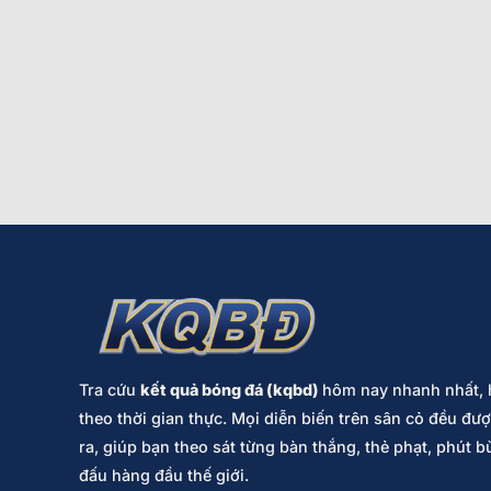
Tra cứu
kết quả bóng đá
(kqbd)
hôm nay nhanh nhất, hi
theo thời gian thực. Mọi diễn biến trên sân cỏ đều đư
ra, giúp bạn theo sát từng bàn thắng, thẻ phạt, phút bù
đấu hàng đầu thế giới.