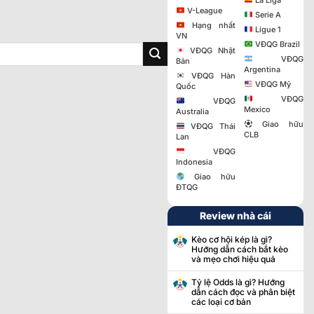
La Liga
V-League
Serie A
Hạng nhất
Ligue 1
VN
VĐQG Brazil
VĐQG Nhật
VĐQG
Bản
Argentina
VĐQG Hàn
VĐQG Mỹ
Quốc
VĐQG
VĐQG
Mexico
Australia
Giao hữu
VĐQG Thái
CLB
Lan
VĐQG
Indonesia
Giao hữu
ĐTQG
Review nhà cái
Kèo cơ hội kép là gì?
Hướng dẫn cách bắt kèo
và mẹo chơi hiệu quả
Tỷ lệ Odds là gì? Hướng
dẫn cách đọc và phân biệt
các loại cơ bản