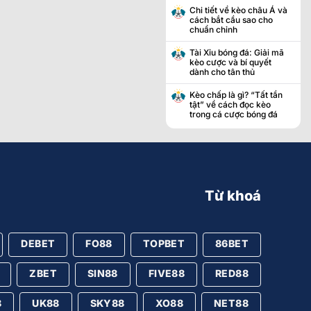
Chi tiết về kèo châu Á và
cách bắt cầu sao cho
chuẩn chỉnh
Tài Xỉu bóng đá: Giải mã
kèo cược và bí quyết
dành cho tân thủ
Kèo chấp là gì? “Tất tần
tật” về cách đọc kèo
trong cá cược bóng đá
Từ khoá
DEBET
FO88
TOPBET
86BET
ZBET
SIN88
FIVE88
RED88
8
UK88
SKY88
XO88
NET88