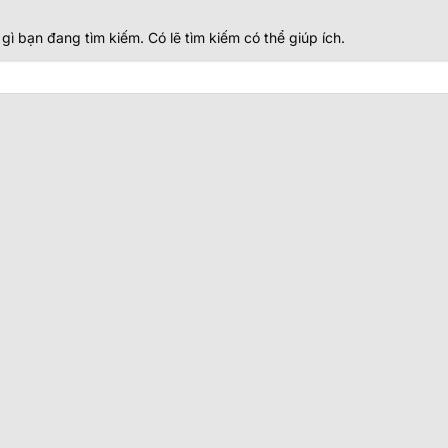
ì bạn đang tìm kiếm. Có lẽ tìm kiếm có thể giúp ích.