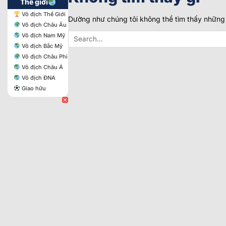
Thế giới
Vô địch Thế Giới
Dường như chúng tôi không thể tìm thấy những g
Vô địch Châu Âu
Vô địch Nam Mỹ
Vô địch Bắc Mỹ
Vô địch Châu Phi
Vô địch Châu Á
Vô địch ĐNA
Giao hữu