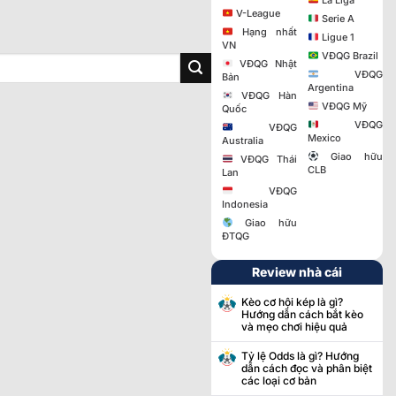
La Liga
V-League
Serie A
Hạng nhất
Ligue 1
VN
VĐQG Brazil
VĐQG Nhật
VĐQG
Bản
Argentina
VĐQG Hàn
VĐQG Mỹ
Quốc
VĐQG
VĐQG
Mexico
Australia
Giao hữu
VĐQG Thái
CLB
Lan
VĐQG
Indonesia
Giao hữu
ĐTQG
Review nhà cái
Kèo cơ hội kép là gì?
Hướng dẫn cách bắt kèo
và mẹo chơi hiệu quả
Tỷ lệ Odds là gì? Hướng
dẫn cách đọc và phân biệt
các loại cơ bản