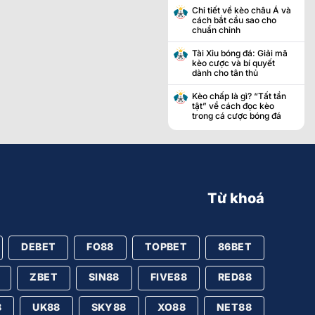
Chi tiết về kèo châu Á và
cách bắt cầu sao cho
chuẩn chỉnh
Tài Xỉu bóng đá: Giải mã
kèo cược và bí quyết
dành cho tân thủ
Kèo chấp là gì? “Tất tần
tật” về cách đọc kèo
trong cá cược bóng đá
Từ khoá
DEBET
FO88
TOPBET
86BET
ZBET
SIN88
FIVE88
RED88
8
UK88
SKY88
XO88
NET88