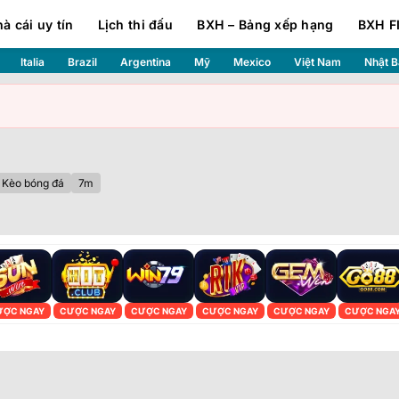
à cái uy tín
Lịch thi đấu
BXH – Bảng xếp hạng
BXH F
Italia
Brazil
Argentina
Mỹ
Mexico
Việt Nam
Nhật B
Kèo bóng đá
7m
ƯỢC NGAY
CƯỢC NGAY
CƯỢC NGAY
CƯỢC NGAY
CƯỢC NGAY
CƯỢC NGA