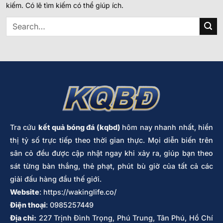
kiếm. Có lẽ tìm kiếm có thể giúp ích.
Tra cứu
kết quả bóng đá
(kqbd)
hôm nay nhanh nhất, hiển
thị tỷ số trực tiếp theo thời gian thực. Mọi diễn biến trên
sân cỏ đều được cập nhật ngay khi xảy ra, giúp bạn theo
sát từng bàn thắng, thẻ phạt, phút bù giờ của tất cả các
giải đấu hàng đầu thế giới.
Website
:
https://wakinglife.co/
Điện thoại
: 0985257449
Địa chỉ:
227 Trịnh Đình Trọng, Phú Trung, Tân Phú, Hồ Chí