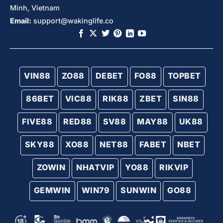
Minh, Vietnam
Email:
support@wakinglife.co
VIN88
ZO88
DEBET
FO88
TOPBET
86BET
VIC88
RIK88
ZBET
SIN88
FIVE88
RED88
SV88
MAY88
UK88
SKY88
XO88
NET88
FABET
NBET
ZOWIN
NHATVIP
YO88
RIKVIP
GEMWIN
WIN79
SUNWIN
GO88