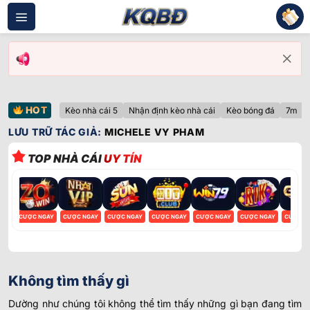
Bỏ
qua
nội
dung
HOT
Kèo nhà cái 5
Nhận định kèo nhà cái
Kèo bóng đá
7m
LƯU TRỮ TÁC GIẢ:
MICHELE VY PHAM
TOP NHÀ CÁI
UY TÍN
GAY
CƯỢC NGAY
CƯỢC NGAY
CƯỢC NGAY
CƯỢC NGAY
CƯỢC NGAY
CƯỢC NGAY
CƯỢC N
Không tìm thấy gì
Dường như chúng tôi không thể tìm thấy những gì bạn đang tìm