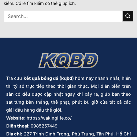
kiếm. Có lẽ tìm kiếm có thể giúp ích.
Tra cứu
kết quả bóng đá
(kqbd)
hôm nay nhanh nhất, hiển
thị tỷ số trực tiếp theo thời gian thực. Mọi diễn biến trên
sân cỏ đều được cập nhật ngay khi xảy ra, giúp bạn theo
sát từng bàn thắng, thẻ phạt, phút bù giờ của tất cả các
giải đấu hàng đầu thế giới.
Website
:
https://wakinglife.co/
Điện thoại
: 0985257449
Địa chỉ:
227 Trịnh Đình Trọng, Phú Trung, Tân Phú, Hồ Chí