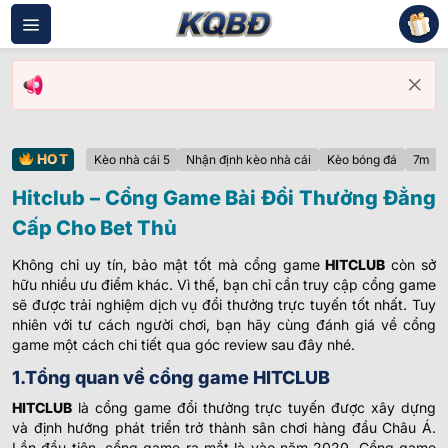
Bỏ
qua
nội
dung
HOT
Kèo nhà cái 5
Nhận định kèo nhà cái
Kèo bóng đá
7m
Hitclub – Cổng Game Bài Đổi Thưởng Đẳng
Cấp Cho Bet Thủ
Không chỉ uy tín, bảo mật tốt mà cổng game
HITCLUB
còn sở
hữu nhiều ưu điểm khác. Vì thế, bạn chỉ cần truy cập cổng game
sẽ được trải nghiệm dịch vụ đổi thưởng trực tuyến tốt nhất. Tuy
nhiên với tư cách người chơi, bạn hãy cùng đánh giá về cổng
game một cách chi tiết qua góc review sau đây nhé.
1.Tổng quan về cổng game HITCLUB
HITCLUB
là cổng game đổi thưởng trực tuyến được xây dựng
và định hướng phát triển trở thành sân chơi hàng đầu Châu Á.
Lần đầu tiên, cổng game ra mắt là vào năm 2020. Cổng game