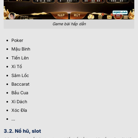
Game bài hấp dẫn
Poker
Mậu Binh
Tiến Lên
Xì Tố
Sâm Lốc
Baccarat
Bầu Cua
Xì Dách
Xóc Đĩa
…
3.2. Nổ hũ, slot