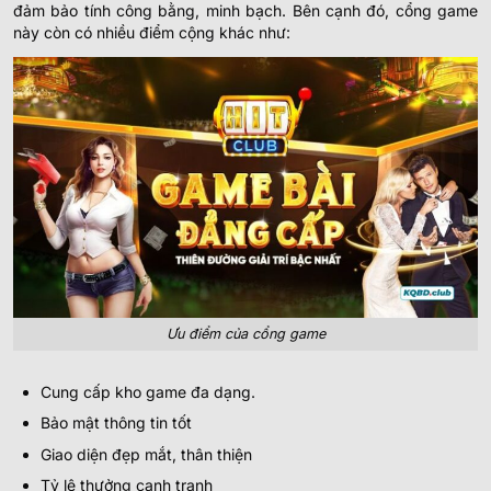
đảm bảo tính công bằng, minh bạch. Bên cạnh đó, cổng game
này còn có nhiều điểm cộng khác như:
Ưu điểm của cổng game
Cung cấp kho game đa dạng.
Bảo mật thông tin tốt
Giao diện đẹp mắt, thân thiện
Tỷ lệ thưởng cạnh tranh