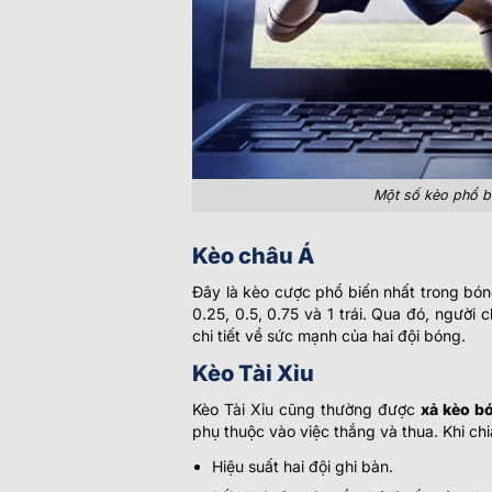
Một số kèo phổ bi
Kèo châu Á
Đây là kèo cược phổ biến nhất trong b
0.25, 0.5, 0.75 và 1 trái. Qua đó, người
chi tiết về sức mạnh của hai đội bóng.
Kèo Tài Xỉu
Kèo Tài Xỉu cũng thường được
xả kèo b
phụ thuộc vào việc thắng và thua. Khi chi
Hiệu suất hai đội ghi bàn.