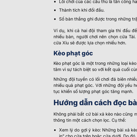
Lối chơi của các cầu thủ là tấn công 
Thành tích khi đối đầu.
Số bàn thắng ghi được trong những tr
Ví dụ, khi cả hai đội tham gia thi đấu 
nhiều bàn, người chơi nên chọn cửa Tài.
cửa Xỉu sẽ được lựa chọn nhiều hơn.
Kèo phạt góc
Kèo phạt góc là một trong những loại kè
tâm vì sự tách biệt so với kết quả cuối c
Những đội tuyển có lối chơi đá biên nhiề
nhiều quả phạt góc. Với những đội yếu h
tục khiến số lượng phạt góc tăng mạnh.
Hướng dẫn cách đọc bài
Không phải bất cứ bài xả kèo nào cũng m
thông tin một cách chọn lọc. Cụ thể:
Xem lý do gợi ý kèo: Những bài xả kèo 
in” cho cửa trên hoặc cửa dưới. Do đó,