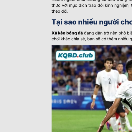
thưc với mục đích trao đổi kinh nghiệm, 
theo dõi.
Tại sao nhiều người ch
Xả kèo bóng đá
đang dần trở nên phổ bi
chơi khác chia sẻ, bạn sẽ có thêm nhiều g