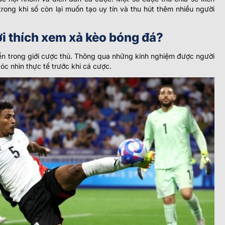
trong khi số còn lại muốn tạo uy tín và thu hút thêm nhiều người
ơi thích xem xả kèo bóng đá?
ến trong giới cược thủ. Thông qua những kinh nghiệm được người
óc nhìn thực tế trước khi cá cược.