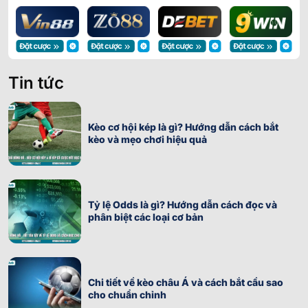
Tin tức
Kèo cơ hội kép là gì? Hướng dẫn cách bắt
kèo và mẹo chơi hiệu quả
Tỷ lệ Odds là gì? Hướng dẫn cách đọc và
phân biệt các loại cơ bản
Chi tiết về kèo châu Á và cách bắt cầu sao
cho chuẩn chỉnh